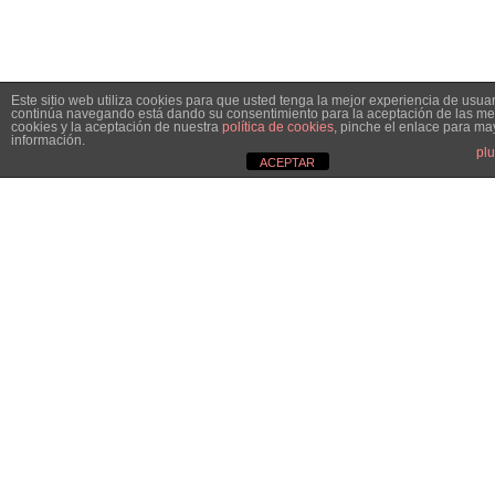
Este sitio web utiliza cookies para que usted tenga la mejor experiencia de usuar
continúa navegando está dando su consentimiento para la aceptación de las m
cookies y la aceptación de nuestra
política de cookies
, pinche el enlace para ma
información.
plu
ACEPTAR