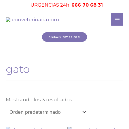
Ir
URGENCIAS 24h
666 70 68 31
al
contenido
Contacta 987 22 88 01
gato
Mostrando los 3 resultados