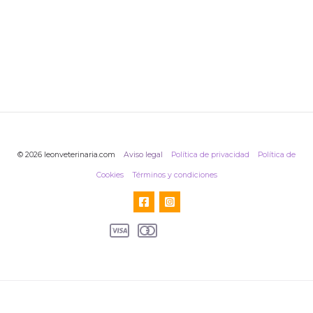
Aparcamiento público abierto
24 horas, justo enfrente de la
clínica
© 2026 leonveterinaria.com
Aviso legal
Política de privacidad
Política de
Cookies
Términos y condiciones